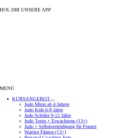
HOL DIR UNSERE APP
MENÜ
KURSANGEBOT
Judo Minis ab 4 Jahren
Judo Kids 6-9 Jahre
Judo Schüler 9-12 Jahre
Judo Teens + Erwachsene (13+)
Judo + Selbstverteidigung für Frauen
Warrior Fitness (13+)
Personal Coaching Judo