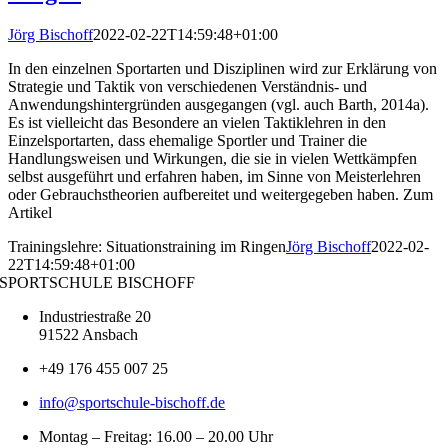
Jörg Bischoff
2022-02-22T14:59:48+01:00
In den einzelnen Sportarten und Disziplinen wird zur Erklärung von
Strategie und Taktik von verschiedenen Verständnis- und
Anwendungshintergründen ausgegangen (vgl. auch Barth, 2014a).
Es ist vielleicht das Besondere an vielen Taktiklehren in den
Einzelsportarten, dass ehemalige Sportler und Trainer die
Handlungsweisen und Wirkungen, die sie in vielen Wettkämpfen
selbst ausgeführt und erfahren haben, im Sinne von Meisterlehren
oder Gebrauchstheorien aufbereitet und weitergegeben haben. Zum
Artikel
Trainingslehre: Situationstraining im Ringen
Jörg Bischoff
2022-02-
22T14:59:48+01:00
SPORTSCHULE BISCHOFF
Industriestraße 20
91522 Ansbach
+49 176 455 007 25
info@sportschule-bischoff.de
Montag – Freitag: 16.00 – 20.00 Uhr