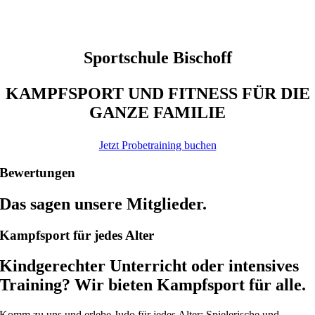
Sportschule Bischoff
KAMPFSPORT UND FITNESS FÜR DIE
GANZE FAMILIE
Jetzt Probetraining buchen
Bewertungen
Das sagen unsere Mitglieder.
Kampfsport für jedes Alter
Kindgerechter Unterricht oder intensives
Training? Wir bieten Kampfsport für alle.
Komm zu uns und erlebe Judo für jedes Alter: Spielerische und