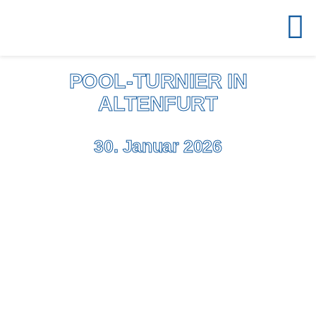
Zum
Inhalt
To
springen
Na
KURSANGEBOT
POOL-TURNIER IN
ALTENFURT
ÜBER UNS
DIE SCHULE
30. Januar 2026
AKTUELL